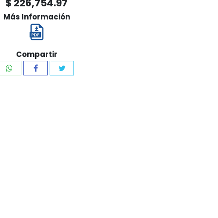
$ 226,754.97
Más Información
Compartir