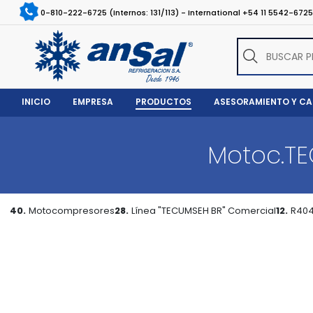
0-810-222-6725 (Internos: 131/113) - International +54 11 5542-672
INICIO
EMPRESA
PRODUCTOS
ASESORAMIENTO Y C
Motoc.TE
40.
Motocompresores
28.
Línea "TECUMSEH BR" Comercial
12.
R404