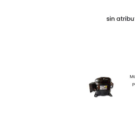
sin atribu
Mo
P