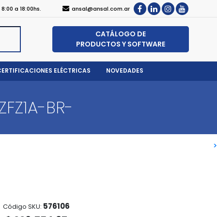
, 8:00 a 18:00hs.
ansal@ansal.com.ar
CATÁLOGO DE
PRODUCTOS Y SOFTWARE
CERTIFICACIONES ELÉCTRICAS
NOVEDADES
ZFZ1A-BR-
>
>
576106
Código SKU: