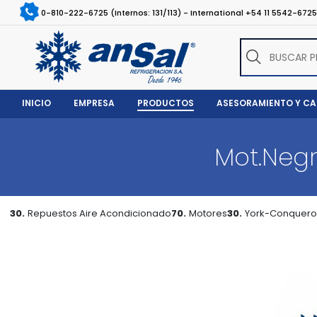
0-810-222-6725 (Internos: 131/113) - International +54 11 5542-672
INICIO
EMPRESA
PRODUCTOS
ASESORAMIENTO Y C
Mot.Neg
30.
Repuestos Aire Acondicionado
70.
Motores
30.
York-Conquero