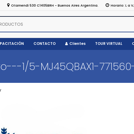
5
Otamendi 530 C1405BRH - Buenos Aires Argentina.
Horario: L a V
APACITACIÓN
CONTACTO
Clientes
TOUR VIRTUAL
ro---1/5-MJ45QBAX1-771560
r