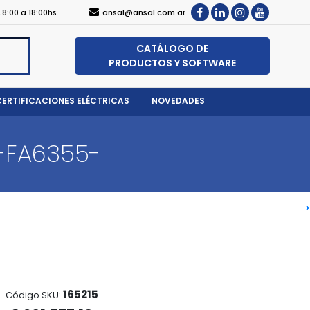
, 8:00 a 18:00hs.
ansal@ansal.com.ar
CATÁLOGO DE
PRODUCTOS Y SOFTWARE
CERTIFICACIONES ELÉCTRICAS
NOVEDADES
-FA6355-
>
>
165215
Código SKU: