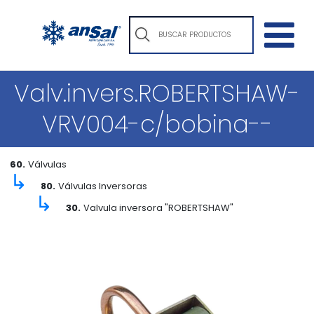
Valv.invers.ROBERTSHAW-
VRV004-c/bobina--
60.
Válvulas
↳
80.
Válvulas Inversoras
↳
30.
Valvula inversora "ROBERTSHAW"