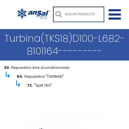
Turbina(TKS18)D100-L682-
8101164---------
30.
Repuestos Aire Acondicionado
↳
94.
Repuestos "TADIRAN"
↳
72.
"Split TKS"