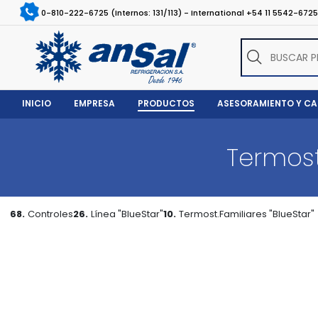
0-810-222-6725 (Internos: 131/113) - International +54 11 5542-672
INICIO
EMPRESA
PRODUCTOS
ASESORAMIENTO Y C
Termost
68.
Controles
26.
Línea "BlueStar"
10.
Termost.Familiares "BlueStar"