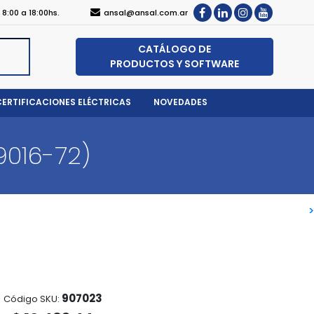
, 8:00 a 18:00hs.
ansal@ansal.com.ar
CATÁLOGO DE
PRODUCTOS Y SOFTWARE
CERTIFICACIONES ELÉCTRICAS
NOVEDADES
9016-72)
>
>
907023
Código SKU: