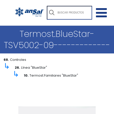
Termost.BlueStar-
TSV5002-09-------------
68.
Controles
↳
26.
Línea "BlueStar"
↳
10.
Termost.Familiares "BlueStar"