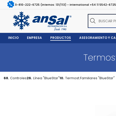
0-810-222-6725 (Internos: 131/113) - International +54 11 5542-672
INICIO
EMPRESA
PRODUCTOS
ASESORAMIENTO Y C
Termost
68.
Controles
26.
Línea "BlueStar"
10.
Termost.Familiares "BlueStar"