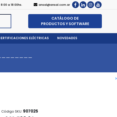
, 8:00 a 18:00hs.
ansal@ansal.com.ar
CATÁLOGO DE
PRODUCTOS Y SOFTWARE
CERTIFICACIONES ELÉCTRICAS
NOVEDADES
--------
>
>
907025
Código SKU: