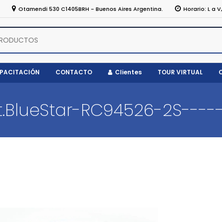
5
Otamendi 530 C1405BRH - Buenos Aires Argentina.
Horario: L a V
APACITACIÓN
CONTACTO
Clientes
TOUR VIRTUAL
.BlueStar-RC94526-2S-----