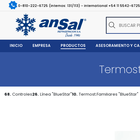
0-810-222-6725 (Internos: 131/113) - International +54 11 5542-672
INICIO
EMPRESA
PRODUCTOS
ASESORAMIENTO Y C
Termost
68.
Controles
26.
Línea "BlueStar"
10.
Termost.Familiares "BlueStar"