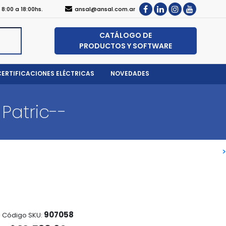
, 8:00 a 18:00hs.
ansal@ansal.com.ar
CATÁLOGO DE
PRODUCTOS Y SOFTWARE
CERTIFICACIONES ELÉCTRICAS
NOVEDADES
Patric--
>
>
907058
Código SKU: