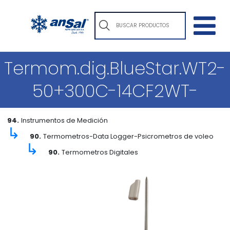
Termom.dig.BlueStar.WT2-
50+300C-14CF2WT-
94.
Instrumentos de Medición
↳
90.
Termometros-Data Logger-Psicrometros de voleo
↳
90.
Termometros Digitales