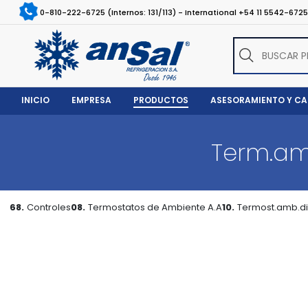
0-810-222-6725 (Internos: 131/113) - International +54 11 5542-672
INICIO
EMPRESA
PRODUCTOS
ASESORAMIENTO Y C
Term.am
68.
Controles
08.
Termostatos de Ambiente A.A
10.
Termost.amb.dig