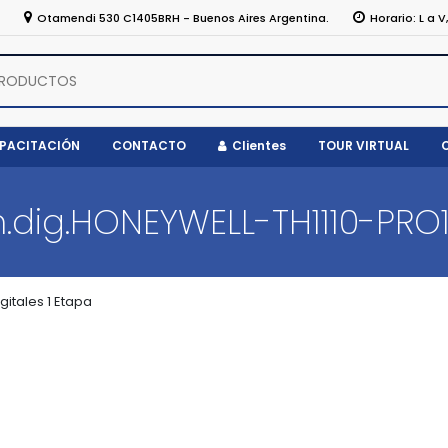
5
Otamendi 530 C1405BRH - Buenos Aires Argentina.
Horario: L a V
APACITACIÓN
CONTACTO
Clientes
TOUR VIRTUAL
.dig.HONEYWELL-TH1110-PRO
itales 1 Etapa