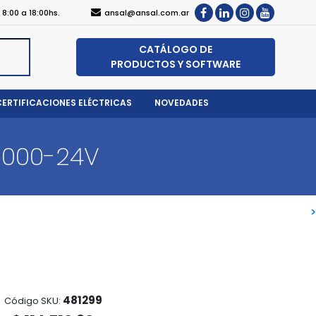
, 8:00 a 18:00hs.
ansal@ansal.com.ar
CATÁLOGO DE
PRODUCTOS Y SOFTWARE
CERTIFICACIONES ELÉCTRICAS
NOVEDADES
1000-24V
>
>
481299
Código SKU: