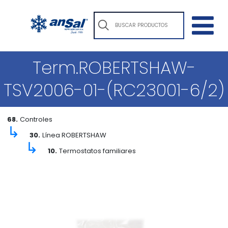
Term.ROBERTSHAW-
TSV2006-01-(RC23001-6/2)
68.
Controles
↳
30.
Línea ROBERTSHAW
↳
10.
Termostatos familiares