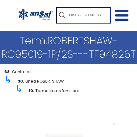
Term.ROBERTSHAW-
RC95019-1P/2S---TF94826T
68.
Controles
↳
30.
Línea ROBERTSHAW
↳
10.
Termostatos familiares