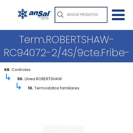
Term.ROBERTSHAW-
RC94072-2/4S/9cte.Fribe-
68.
Controles
↳
30.
Línea ROBERTSHAW
↳
10.
Termostatos familiares