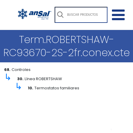
Term.ROBERTSHAW-
RC93670-2S-2fr.conex.cte
68.
Controles
↳
30.
Línea ROBERTSHAW
↳
10.
Termostatos familiares