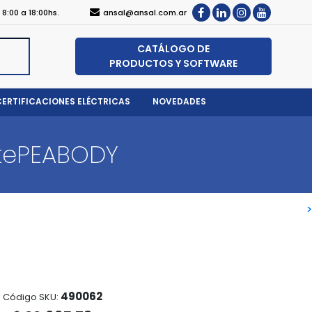
, 8:00 a 18:00hs.
ansal@ansal.com.ar
CATÁLOGO DE
PRODUCTOS Y SOFTWARE
CERTIFICACIONES ELÉCTRICAS
NOVEDADES
tePEABODY
>
>
490062
Código SKU: