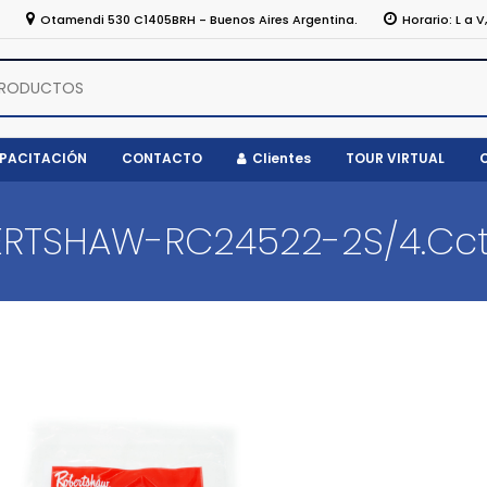
5
Otamendi 530 C1405BRH - Buenos Aires Argentina.
Horario: L a V
APACITACIÓN
CONTACTO
Clientes
TOUR VIRTUAL
ERTSHAW-RC24522-2S/4.Cc