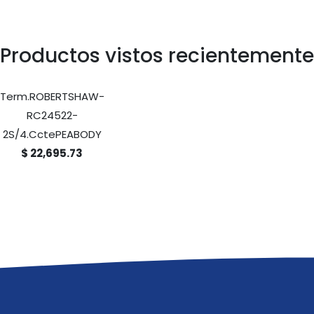
Productos vistos recientemente
Term.ROBERTSHAW-
RC24522-
2S/4.CctePEABODY
$ 22,695.73