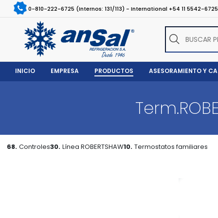
0-810-222-6725 (Internos: 131/113) - International +54 11 5542-672
INICIO
EMPRESA
PRODUCTOS
ASESORAMIENTO Y C
Term.ROB
68.
Controles
30.
Línea ROBERTSHAW
10.
Termostatos familiares