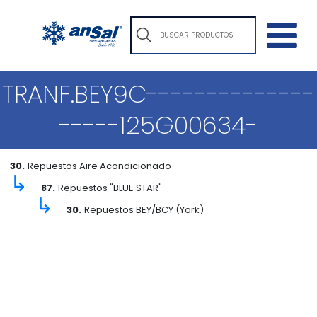
TRANF.BEY9C--------------
-----125G00634-
30.
Repuestos Aire Acondicionado
↳
87.
Repuestos "BLUE STAR"
↳
30.
Repuestos BEY/BCY (York)