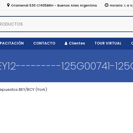
5
Otamendi 530 C1405BRH - Buenos Aires Argentina.
Horario: L a V
APACITACIÓN
CONTACTO
Clientes
TOUR VIRTUAL
EY12---------125G00741-12
epuestos BEY/BCY (York)