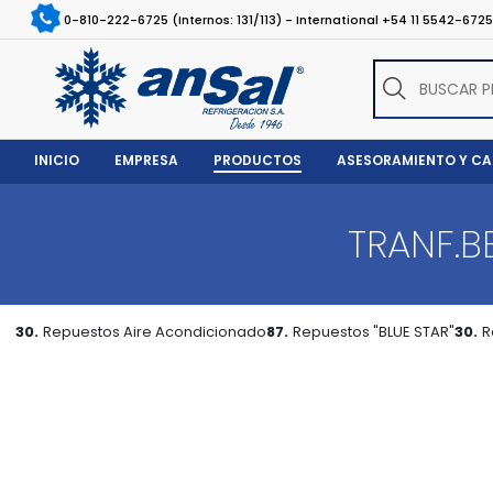
0-810-222-6725 (Internos: 131/113) - International +54 11 5542-672
INICIO
EMPRESA
PRODUCTOS
ASESORAMIENTO Y C
TRANF.B
30.
Repuestos Aire Acondicionado
87.
Repuestos "BLUE STAR"
30.
R