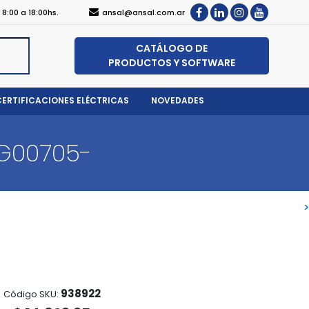
, 8:00 a 18:00hs.
ansal@ansal.com.ar
CATÁLOGO DE
PRODUCTOS Y SOFTWARE
CERTIFICACIONES ELÉCTRICAS
NOVEDADES
5G00705-
>
>
938922
Código SKU: