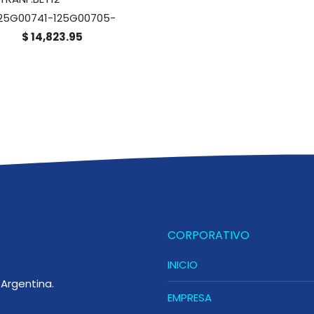
125G00741-125G00705-
$ 14,823.95
CORPORATIVO
INICIO
Argentina.
EMPRESA