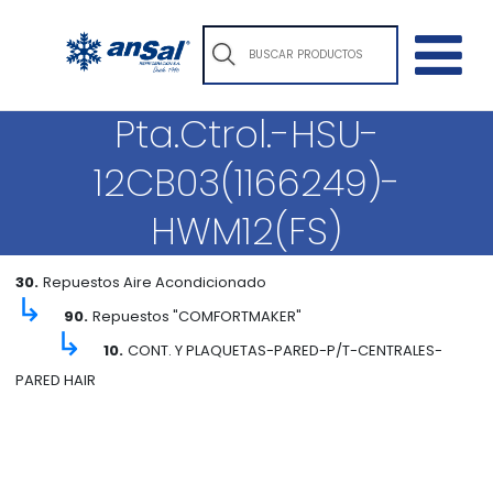
Pta.Ctrol.-HSU-
12CB03(1166249)-
HWM12(FS)
30.
Repuestos Aire Acondicionado
↳
90.
Repuestos "COMFORTMAKER"
↳
10.
CONT. Y PLAQUETAS-PARED-P/T-CENTRALES-
PARED HAIR