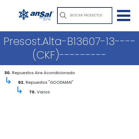
Presost.Alta-B13607-13----
(CKF)---------
30.
Repuestos Aire Acondicionado
↳
92.
Repuestos "GOODMAN"
↳
70.
Varios