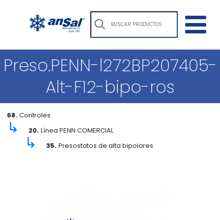
Preso.PENN-l272BP207405-
Alt-F12-bipo-ros
68.
Controles
↳
20.
Línea PENN COMERCIAL
↳
35.
Presostatos de alta bipolares