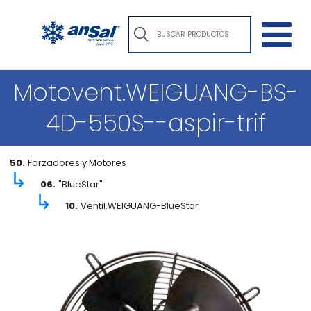
Motovent.WEIGUANG-BS-
4D-550S--aspir-trif
50.
Forzadores y Motores
↳
06.
"BlueStar"
↳
10.
Ventil.WEIGUANG-BlueStar