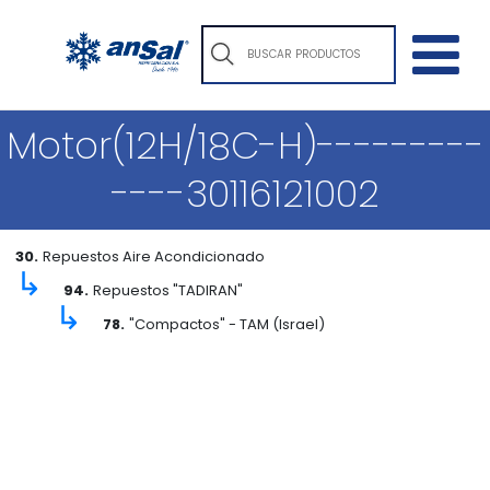
Motor(12H/18C-H)---------
----30116121002
30.
Repuestos Aire Acondicionado
↳
94.
Repuestos "TADIRAN"
↳
78.
"Compactos" - TAM (Israel)