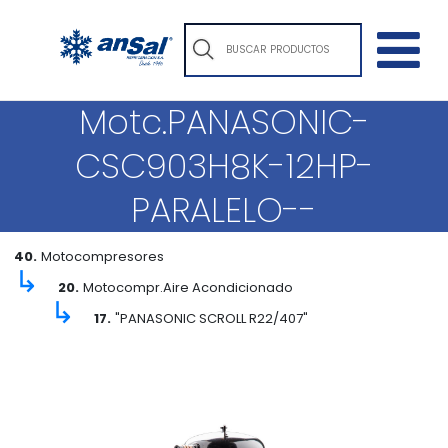
Motc.PANASONIC-
CSC903H8K-12HP-
PARALELO--
40.
Motocompresores
↳
20.
Motocompr.Aire Acondicionado
↳
17.
"PANASONIC SCROLL R22/407"