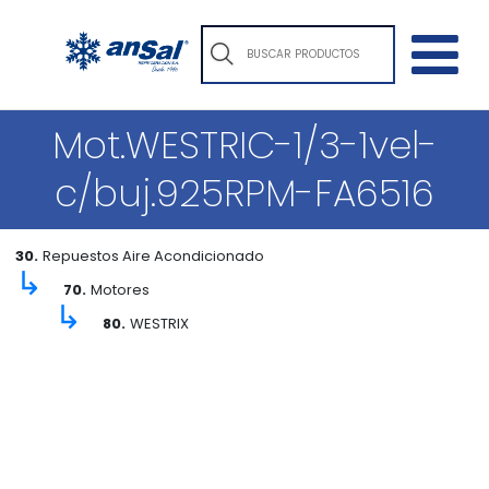
Mot.WESTRIC-1/3-1vel-
c/buj.925RPM-FA6516
30.
Repuestos Aire Acondicionado
↳
70.
Motores
↳
80.
WESTRIX