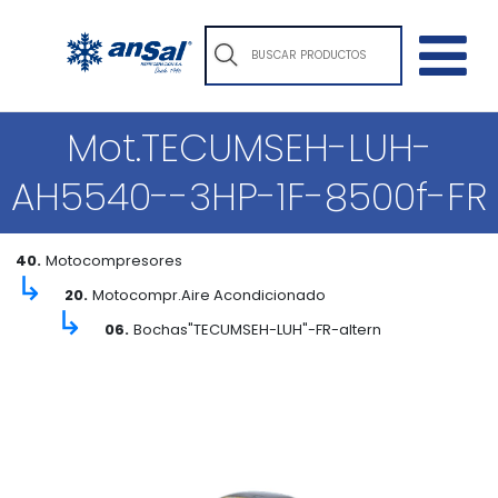
Mot.TECUMSEH-LUH-
AH5540--3HP-1F-8500f-FR
40.
Motocompresores
↳
20.
Motocompr.Aire Acondicionado
↳
06.
Bochas"TECUMSEH-LUH"-FR-altern