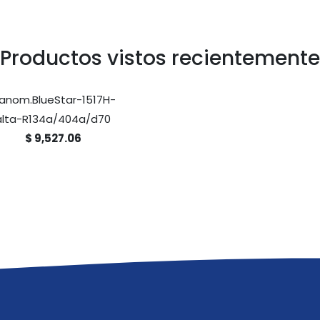
Productos vistos recientemente
anom.BlueStar-1517H-
alta-R134a/404a/d70
$ 9,527.06