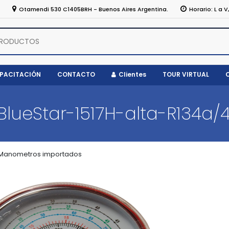
5
Otamendi 530 C1405BRH - Buenos Aires Argentina.
Horario: L a V
APACITACIÓN
CONTACTO
Clientes
TOUR VIRTUAL
lueStar-1517H-alta-R134a/
Manometros importados