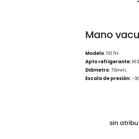
Mano vacu
Modelo
: 1517H
Apto refrigerante:
 R1
Diámetro
: 70mm.
Escala de presión:
 -3
sin atribu