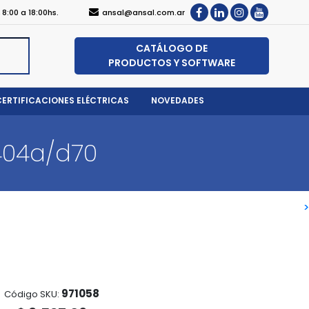
, 8:00 a 18:00hs.
ansal@ansal.com.ar
CATÁLOGO DE
PRODUCTOS Y SOFTWARE
CERTIFICACIONES ELÉCTRICAS
NOVEDADES
404a/d70
>
>
971058
Código SKU: