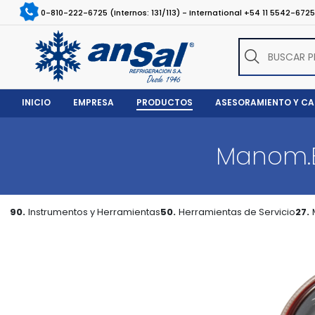
0-810-222-6725 (Internos: 131/113) - International +54 11 5542-672
INICIO
EMPRESA
PRODUCTOS
ASESORAMIENTO Y C
Manom.B
90.
Instrumentos y Herramientas
50.
Herramientas de Servicio
27.