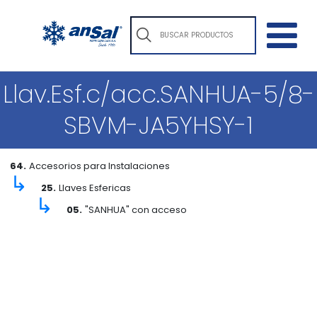
Llav.Esf.c/acc.SANHUA-5/8-
SBVM-JA5YHSY-1
64.
Accesorios para Instalaciones
↳
25.
Llaves Esfericas
↳
05.
"SANHUA" con acceso