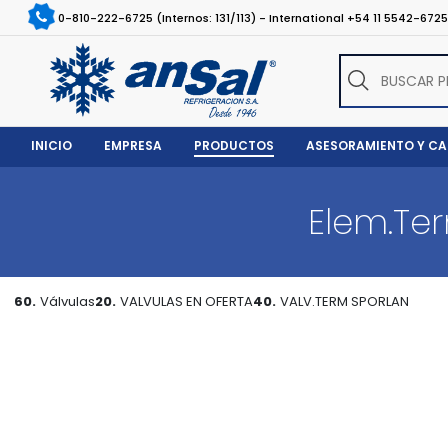
0-810-222-6725 (Internos: 131/113) - International +54 11 5542-672
INICIO
EMPRESA
PRODUCTOS
ASESORAMIENTO Y C
Elem.Te
60.
Válvulas
20.
VALVULAS EN OFERTA
40.
VALV.TERM SPORLAN