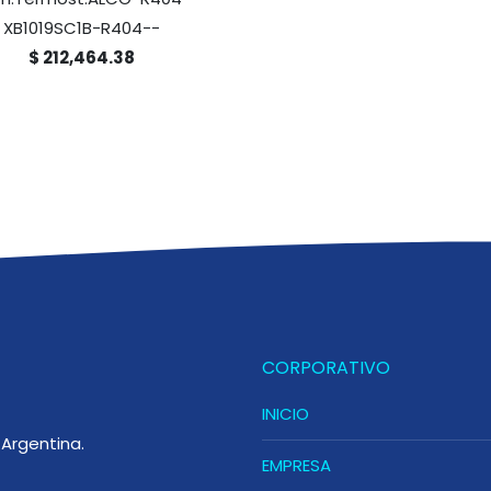
XB1019SC1B-R404--
$ 212,464.38
CORPORATIVO
INICIO
Argentina.
EMPRESA