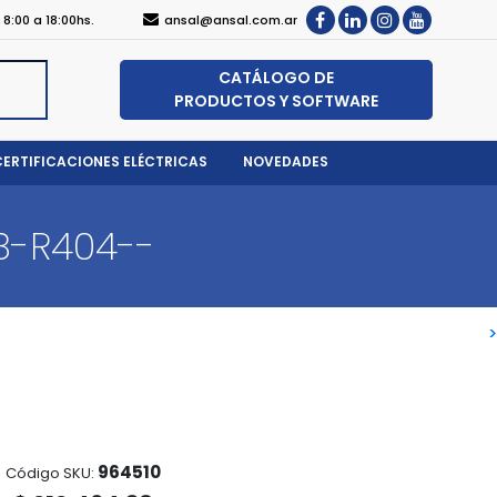
, 8:00 a 18:00hs.
ansal@ansal.com.ar
CATÁLOGO DE
PRODUCTOS Y SOFTWARE
CERTIFICACIONES ELÉCTRICAS
NOVEDADES
B-R404--
>
>
964510
Código SKU: