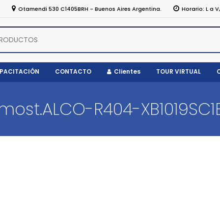
5
Otamendi 530 C1405BRH - Buenos Aires Argentina.
Horario: L a V
APACITACIÓN
CONTACTO
Clientes
TOUR VIRTUAL
rmost.ALCO-R404-XB1019SC1