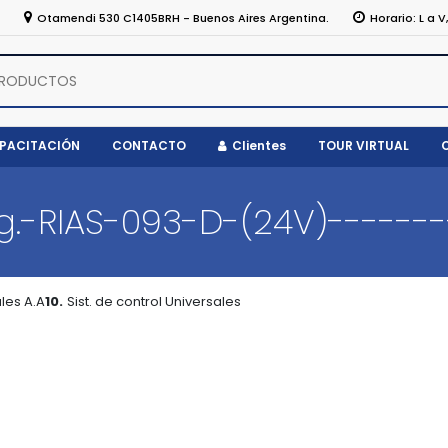
5
Otamendi 530 C1405BRH - Buenos Aires Argentina.
Horario: L a V
APACITACIÓN
CONTACTO
Clientes
TOUR VIRTUAL
.-RIAS-093-D-(24V)-------
les A.A
10.
Sist. de control Universales