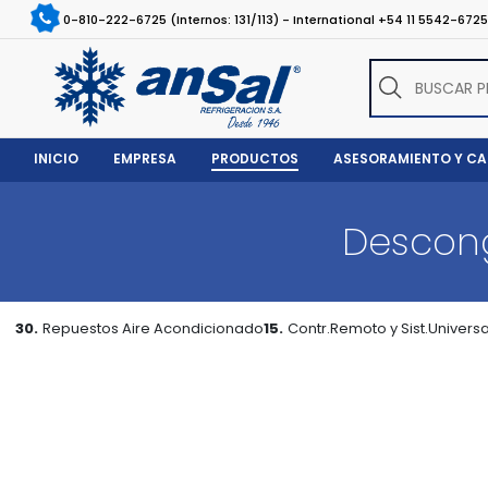
0-810-222-6725 (Internos: 131/113) - International +54 11 5542-672
INICIO
EMPRESA
PRODUCTOS
ASESORAMIENTO Y C
Descong
30.
Repuestos Aire Acondicionado
15.
Contr.Remoto y Sist.Universa