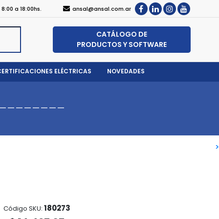
, 8:00 a 18:00hs.
ansal@ansal.com.ar
CATÁLOGO DE
PRODUCTOS Y SOFTWARE
CERTIFICACIONES ELÉCTRICAS
NOVEDADES
--------
>
>
180273
Código SKU: