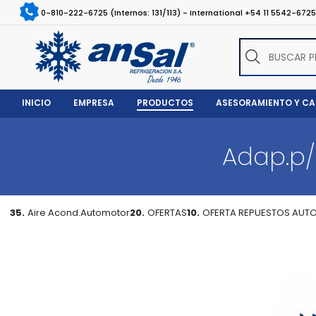
0-810-222-6725 (Internos: 131/113) - International +54 11 5542-672
INICIO
EMPRESA
PRODUCTOS
ASESORAMIENTO Y C
Adap.p/
35.
Aire Acond.Automotor
20.
OFERTAS
10.
OFERTA REPUESTOS AU