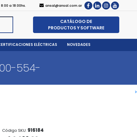
, 8:00 a 18:00hs.
ansal@ansal.com.ar
CATÁLOGO DE
PRODUCTOS Y SOFTWARE
CERTIFICACIONES ELÉCTRICAS
NOVEDADES
000-554-
>
>
916184
Código SKU: