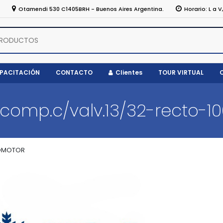
5
Otamendi 530 C1405BRH - Buenos Aires Argentina.
Horario: L a V
APACITACIÓN
CONTACTO
Clientes
TOUR VIRTUAL
comp.c/valv.13/32-recto-1
TOMOTOR