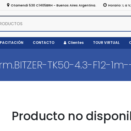
5
Otamendi 530 C1405BRH - Buenos Aires Argentina.
Horario: L a V
APACITACIÓN
CONTACTO
Clientes
TOUR VIRTUAL
erm.BITZER-TK50-4.3-F12-1m-
Producto no disponi