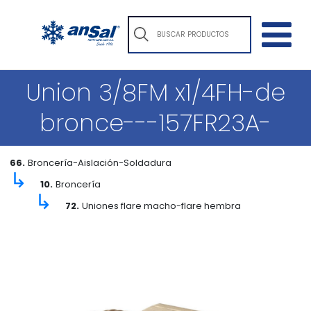
Union 3/8FM x1/4FH-de
bronce---157FR23A-
66.
Broncería-Aislación-Soldadura
↳
10.
Broncería
↳
72.
Uniones flare macho-flare hembra