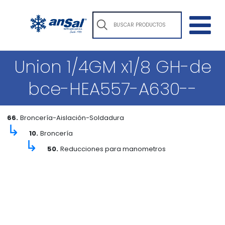
Union 1/4GM x1/8 GH-de
bce-HEA557-A630--
66.
Broncería-Aislación-Soldadura
↳
10.
Broncería
↳
50.
Reducciones para manometros