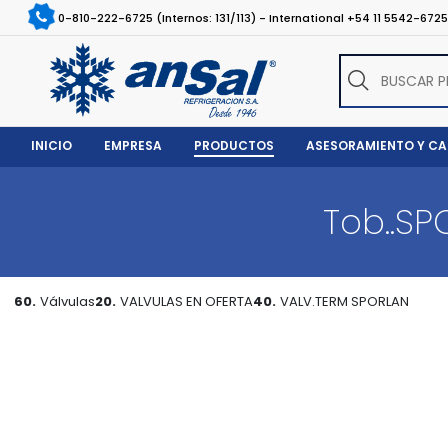
0-810-222-6725 (Internos: 131/113) - International +54 11 5542-672
INICIO
EMPRESA
PRODUCTOS
ASESORAMIENTO Y C
Tob..SP
60.
Válvulas
20.
VALVULAS EN OFERTA
40.
VALV.TERM SPORLAN