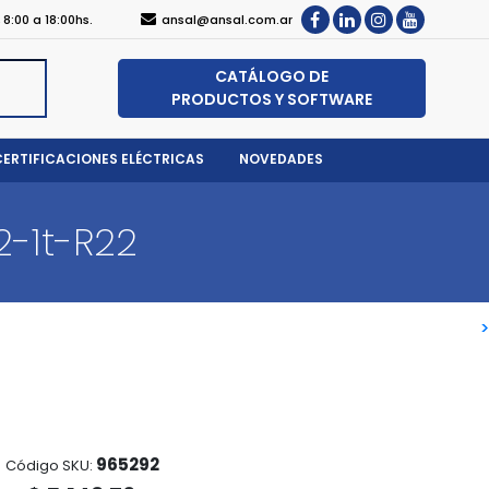
, 8:00 a 18:00hs.
ansal@ansal.com.ar
CATÁLOGO DE
PRODUCTOS Y SOFTWARE
CERTIFICACIONES ELÉCTRICAS
NOVEDADES
2-1t-R22
>
>
965292
Código SKU: