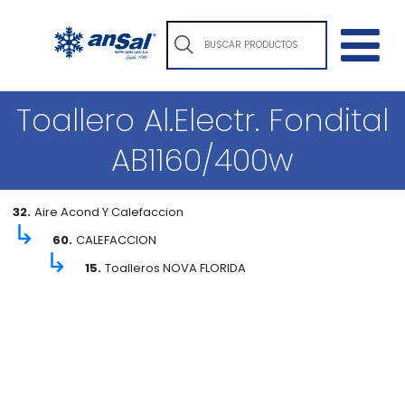
Toallero Al.Electr. Fondital
AB1160/400w
32.
Aire Acond Y Calefaccion
↳
60.
CALEFACCION
↳
15.
Toalleros NOVA FLORIDA