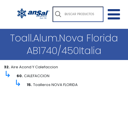
Toall.Alum.Nova Florida
AB1740/450Italia
32.
Aire Acond Y Calefaccion
↳
60.
CALEFACCION
↳
15.
Toalleros NOVA FLORIDA