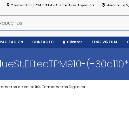
5
Otamendi 530 C1405BRH - Buenos Aires Argentina.
Horario: L a V
APACITACIÓN
CONTACTO
Clientes
TOUR VIRTUAL
lueSt.ElitecTPM910-(-30a110
rometros de voleo
90.
Termometros Digitales