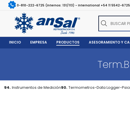
0-810-222-6725 (Internos: 131/113) - International +54 11 5542-672
INICIO
EMPRESA
PRODUCTOS
ASESORAMIENTO Y C
Term.B
94.
Instrumentos de Medición
90.
Termometros-Data Logger-Psic