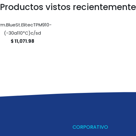
Productos vistos recientemente
rm.BlueSt.ElitecTPM910-
(-30a110*C)c/sd
$ 11,071.98
CORPORATIVO