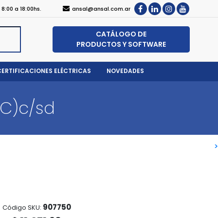
, 8:00 a 18:00hs.
ansal@ansal.com.ar
CATÁLOGO DE
PRODUCTOS Y SOFTWARE
CERTIFICACIONES ELÉCTRICAS
NOVEDADES
*C)c/sd
>
>
907750
Código SKU: