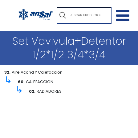
Set Vavlvula+Detentor
1/2*1/2 3/4*3/4
32.
Aire Acond Y Calefaccion
↳
60.
CALEFACCION
↳
02.
RADIADORES