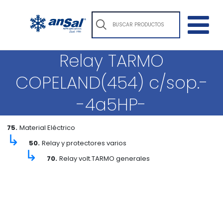
Relay TARMO
COPELAND(454) c/sop.-
-4a5HP-
75.
Material Eléctrico
↳
50.
Relay y protectores varios
↳
70.
Relay volt.TARMO generales