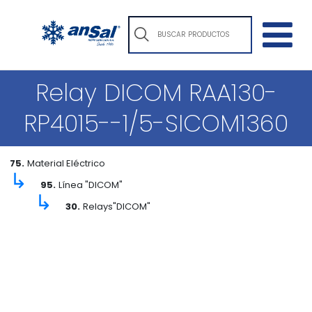
Relay DICOM RAA130-
RP4015--1/5-SICOM1360
75.
Material Eléctrico
↳
95.
Línea "DICOM"
↳
30.
Relays"DICOM"