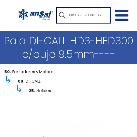
Pala DI-CALL HD3-HFD300
c/buje 9.5mm----
50.
Forzadores y Motores
↳
09.
DI-CALL
↳
25.
Helices