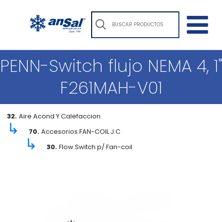
PENN-Switch flujo NEMA 4, 1"
F261MAH-V01
32.
Aire Acond Y Calefaccion
↳
70.
Accesorios FAN-COIL J.C
↳
30.
Flow Switch p/ Fan-coil