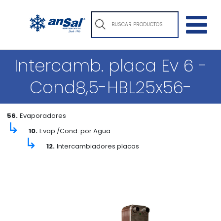
Intercamb. placa Ev 6 -
Cond8,5-HBL25x56-
56.
Evaporadores
↳
10.
Evap./Cond. por Agua
↳
12.
Intercambiadores placas