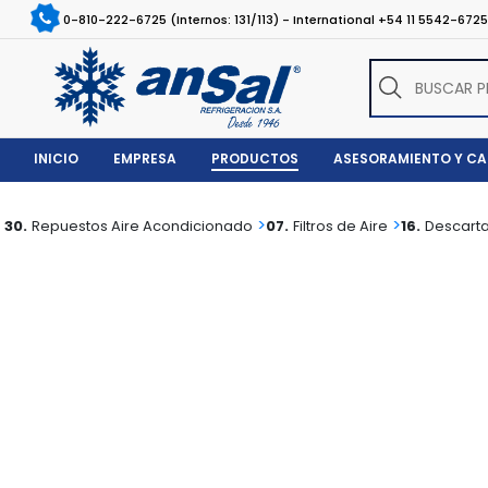
0-810-222-6725 (Internos: 131/113) - International +54 11 5542-672
INICIO
EMPRESA
PRODUCTOS
ASESORAMIENTO Y C
>
>
30.
Repuestos Aire Acondicionado
07.
Filtros de Aire
16.
Descart