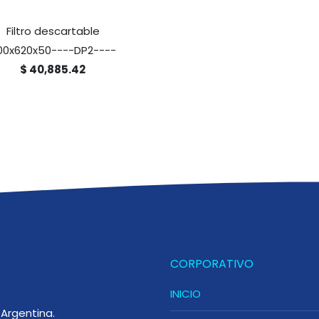
Filtro descartable
00x620x50----DP2----
$ 40,885.42
CORPORATIVO
INICIO
Argentina.