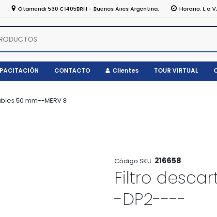
5
Otamendi 530 C1405BRH - Buenos Aires Argentina.
Horario: L a V
APACITACIÓN
CONTACTO
Clientes
TOUR VIRTUAL
ables 50 mm--MERV 8
216658
Código SKU:
Filtro desca
-DP2----