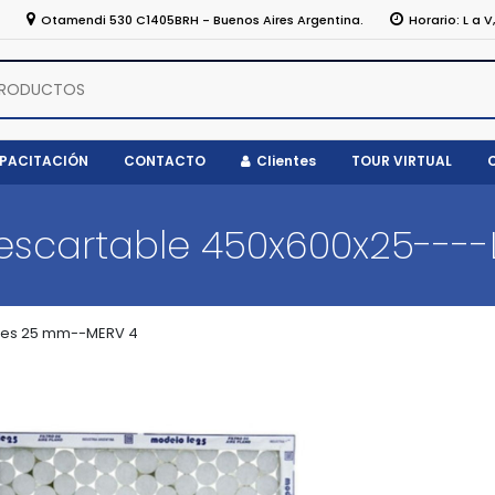
5
Otamendi 530 C1405BRH - Buenos Aires Argentina.
Horario: L a V
APACITACIÓN
CONTACTO
Clientes
TOUR VIRTUAL
 descartable 450x600x25----
les 25 mm--MERV 4