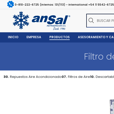
0-810-222-6725 (Internos: 131/113) - International +54 11 5542-672
INICIO
EMPRESA
PRODUCTOS
ASESORAMIENTO Y C
Filtro
30.
Repuestos Aire Acondicionado
07.
Filtros de Aire
10.
Descartab