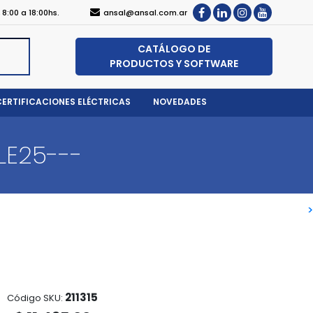
, 8:00 a 18:00hs.
ansal@ansal.com.ar
CATÁLOGO DE
PRODUCTOS Y SOFTWARE
CERTIFICACIONES ELÉCTRICAS
NOVEDADES
LE25---
>
>
211315
Código SKU: