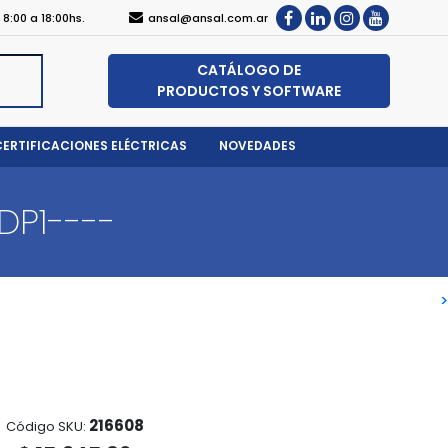
, 8:00 a 18:00hs.
ansal@ansal.com.ar
CATÁLOGO DE
PRODUCTOS Y SOFTWARE
CERTIFICACIONES ELÉCTRICAS
NOVEDADES
DP1----
>
>
216608
Código SKU: