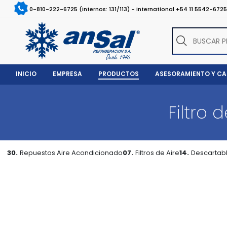
0-810-222-6725 (Internos: 131/113) - International +54 11 5542-672
INICIO
EMPRESA
PRODUCTOS
ASESORAMIENTO Y C
Filtro
30.
Repuestos Aire Acondicionado
07.
Filtros de Aire
14.
Descartab