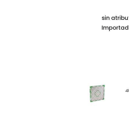
sin atribu
Importa
4