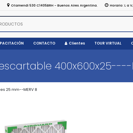
5
Otamendi 530 C1405BRH - Buenos Aires Argentina.
Horario: L a V
APACITACIÓN
CONTACTO
Clientes
TOUR VIRTUAL
 descartable 400x600x25----
les 25 mm--MERV 8