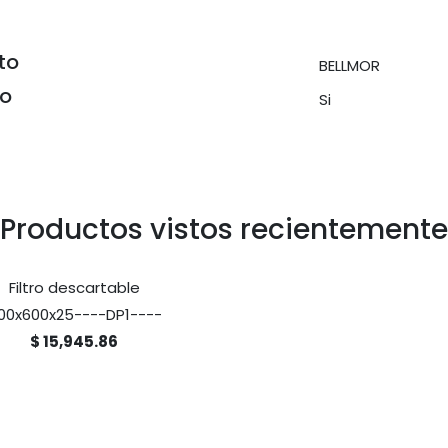
to
BELLMOR
do
Si
Productos vistos recientemente
Filtro descartable
00x600x25----DP1----
$ 15,945.86