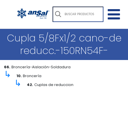
Cupla 5/8Fx1/2 cano-de
reducc.-150RN54F-
66.
Broncería-Aislación-Soldadura
↳
10.
Broncería
↳
42.
Cuplas de reduccion