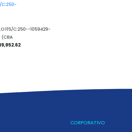
O:115/C:250--1059429-
(CBA
119,952.62
CORPORATIVO