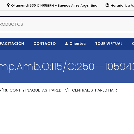
5
Otamendi 530 C1405BRH - Buenos Aires Argentina.
Horario: L a V
APACITACIÓN
CONTACTO
Clientes
TOUR VIRTUAL
emp.Amb.O:115/C:250--1059
R"
10.
CONT. Y PLAQUETAS-PARED-P/T-CENTRALES-PARED HAIR