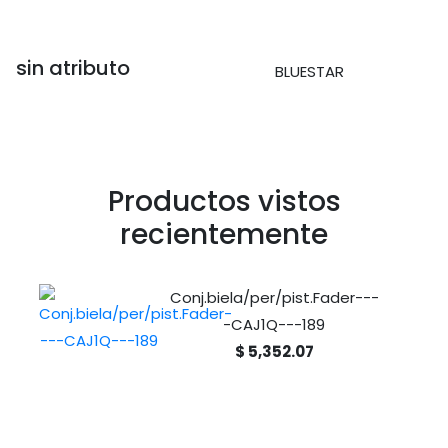
sin atributo
BLUESTAR
Productos vistos
recientemente
Conj.biela/per/pist.Fader---
-CAJ1Q---189
$ 5,352.07