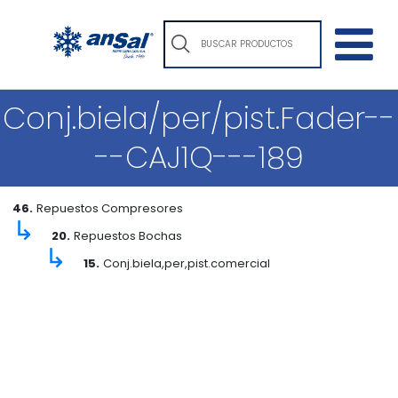
Conj.biela/per/pist.Fader--
--CAJ1Q---189
46.
Repuestos Compresores
↳
20.
Repuestos Bochas
↳
15.
Conj.biela,per,pist.comercial