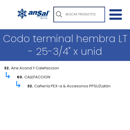
Codo terminal hembra LT
- 25-3/4" x unid
32.
Aire Acond Y Calefaccion
↳
60.
CALEFACCION
↳
32.
Cañería PEX-a & Accesorios PPSU/Latón